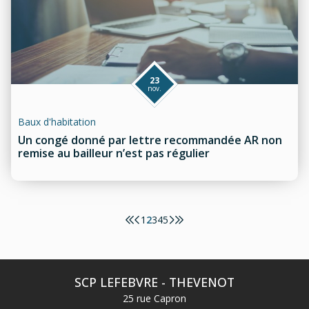
23
nov.
Baux d'habitation
Un congé donné par lettre recommandée AR non
remise au bailleur n’est pas régulier
1
2
3
4
5
SCP LEFEBVRE - THEVENOT
25 rue Capron